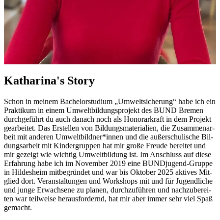
Ka­tha­ri­na's Sto­ry
Schon in mei­nem Ba­che­lor­stu­di­um „Um­welt­si­che­rung“ habe ich ein
Prak­ti­kum in ei­nem Um­welt­bil­dungs­pro­jekt des BUND Bre­men
durch­ge­führt du auch da­nach noch als Ho­no­rar­kraft in dem Pro­jekt
ge­ar­bei­tet. Das Er­stel­len von Bil­dungs­ma­te­ria­li­en, die Zu­sam­men­ar­
beit mit an­de­ren Um­welt­bild­ner*in­nen und die au­ßer­schu­li­sche Bil­
dungs­ar­beit mit Kin­der­grup­pen hat mir gro­ße Freu­de be­rei­tet und
mir ge­zeigt wie wich­tig Um­welt­bil­dung ist. Im An­schluss auf die­se
Er­fah­rung habe ich im No­vem­ber 2019 eine BUND­ju­gend-Grup­pe
in Hil­des­heim mit­be­grün­det und war bis Ok­to­ber 2025 ak­ti­ves Mit­
glied dort. Ver­an­stal­tun­gen und Work­shops mit und für Ju­gend­li­che
und jun­ge Er­wach­se­ne zu pla­nen, durch­zu­füh­ren und nach­zu­be­rei­
ten war teil­wei­se her­aus­for­dernd, hat mir aber im­mer sehr viel Spaß
ge­macht.