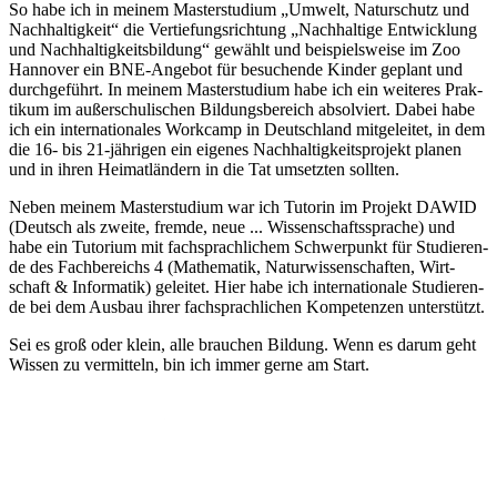
So habe ich in mei­nem Mas­ter­stu­di­um „Um­welt, Na­tur­schutz und
Nach­hal­tig­keit“ die Ver­tie­fungs­rich­tung „Nach­hal­ti­ge Ent­wick­lung
und Nach­hal­tig­keits­bil­dung“ ge­wählt und bei­spiels­wei­se im Zoo
Han­no­ver ein BNE-An­ge­bot für be­su­chen­de Kin­der ge­plant und
durch­ge­führt. In mei­nem Mas­ter­stu­di­um habe ich ein wei­te­res Prak­
ti­kum im au­ßer­schu­li­schen Bil­dungs­be­reich ab­sol­viert. Da­bei habe
ich ein in­ter­na­tio­na­les Work­camp in Deutsch­land mit­ge­lei­tet, in dem
die 16- bis 21-jäh­ri­gen ein ei­ge­nes Nach­hal­tig­keits­pro­jekt pla­nen
und in ih­ren Hei­mat­län­dern in die Tat um­setz­ten soll­ten.
Ne­ben mei­nem Mas­ter­stu­di­um war ich Tu­to­rin im Pro­jekt DA­WID
(Deutsch als zwei­te, frem­de, neue ... Wis­sen­schafts­spra­che) und
habe ein Tu­to­ri­um mit fach­sprach­li­chem Schwer­punkt für Stu­die­ren­
de des Fach­be­reichs 4 (Ma­the­ma­tik, Na­tur­wis­sen­schaf­ten, Wirt­
schaft & In­for­ma­tik) ge­lei­tet. Hier habe ich in­ter­na­tio­na­le Stu­die­ren­
de bei dem Aus­bau ih­rer fach­sprach­li­chen Kom­pe­ten­zen un­ter­stützt.
Sei es groß oder klein, alle brau­chen Bil­dung. Wenn es dar­um geht
Wis­sen zu ver­mit­teln, bin ich im­mer ger­ne am Start.