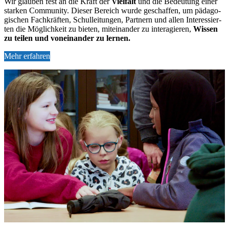
Wir glau­ben fest an die Kraft der
Viel­falt
und die Be­deu­tung ei­ner
star­ken Com­mu­ni­ty. Die­ser Be­reich wur­de ge­schaf­fen, um päd­ago­
gi­schen Fach­kräf­ten, Schul­lei­tun­gen, Part­nern und al­len In­ter­es­sier­
ten die Mög­lich­keit zu bie­ten, mit­ein­an­der zu in­ter­agie­ren,
Wis­sen
zu tei­len und von­ein­an­der zu ler­nen.
Mehr erfahren