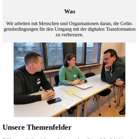
Was
Wir ar­bei­ten mit Men­schen und Or­ga­ni­sa­tio­nen dar­an, die Ge­lin­
gens­be­din­gun­gen für den Um­gang mit der di­gi­ta­len Trans­for­ma­ti­on
zu ver­bes­sern.
Un­se­re The­men­fel­der