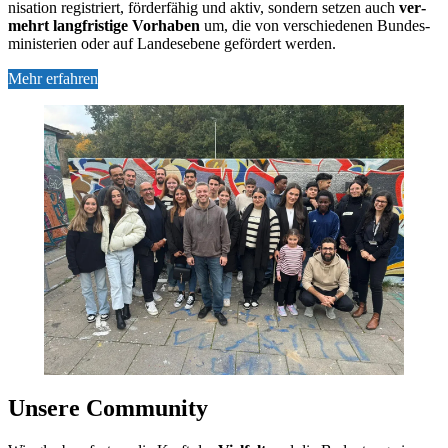
ni­sa­ti­on re­gis­triert, för­der­fä­hig und ak­tiv, son­dern set­zen auch
ver­
mehrt lang­fris­ti­ge Vor­ha­ben
um, die von ver­schie­de­nen Bun­des­
mi­nis­te­ri­en oder auf Lan­des­ebe­ne ge­för­dert wer­den.
Mehr erfahren
Un­se­re Com­mu­ni­ty