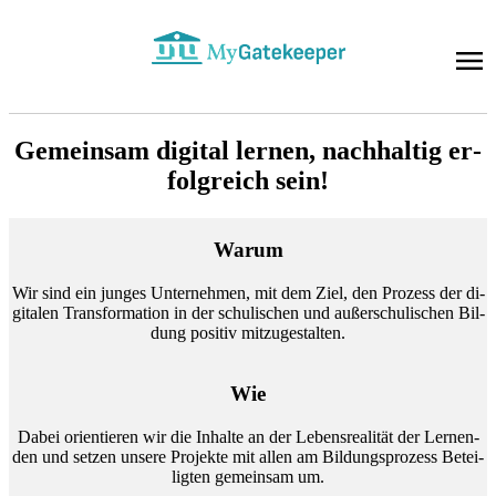
Ge­mein­sam di­gi­tal ler­nen, nach­hal­tig er­
folg­reich sein!
War­um
Wir sind ein jun­ges Un­ter­neh­men, mit dem Ziel, den Pro­zess der di­
gi­ta­len Trans­for­ma­ti­on in der schu­li­schen und au­ßer­schu­li­schen Bil­
dung po­si­tiv mit­zu­ge­stal­ten.
Wie
Da­bei ori­en­tie­ren wir die In­hal­te an der Le­bens­rea­li­tät der Ler­nen­
den und set­zen un­se­re Pro­jek­te mit al­len am Bil­dungs­pro­zess Be­tei­
lig­ten ge­mein­sam um.