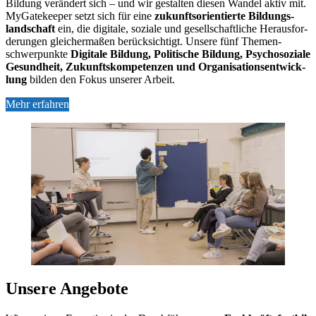
Bil­dung ver­än­dert sich – und wir ge­stal­ten die­sen Wan­del ak­tiv mit.
My­Ga­te­kee­per setzt sich für eine
zu­kunfts­ori­en­tier­te Bil­dungs­
land­schaft
ein, die di­gi­ta­le, so­zia­le und ge­sell­schaft­li­che Her­aus­for­
de­run­gen glei­cher­ma­ßen be­rück­sich­tigt. Un­se­re fünf The­men­
schwer­punk­te
Di­gi­ta­le Bil­dung, Po­li­ti­sche Bil­dung, Psy­cho­so­zia­le
Ge­sund­heit, Zu­kunfts­kom­pe­ten­zen und Or­ga­ni­sa­ti­ons­ent­wick­
lung
bil­den den Fo­kus un­se­rer Ar­beit.
Mehr erfahren
Un­se­re An­ge­bo­te