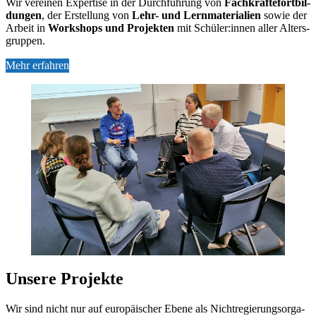
Wir ver­ei­nen Ex­per­ti­se in der Durch­füh­rung von
Fach­kräf­te­fort­bil­
dun­gen
, der Er­stel­lung von
Lehr- und Lern­ma­te­ria­li­en
so­wie der
Ar­beit in
Work­shops und Pro­jek­ten
mit Schü­ler:in­nen al­ler Al­ters­
grup­pen.
Mehr erfahren
Un­se­re Pro­jek­te
Wir sind nicht nur auf eu­ro­päi­scher Ebe­ne als Nicht­re­gie­rungs­or­ga­