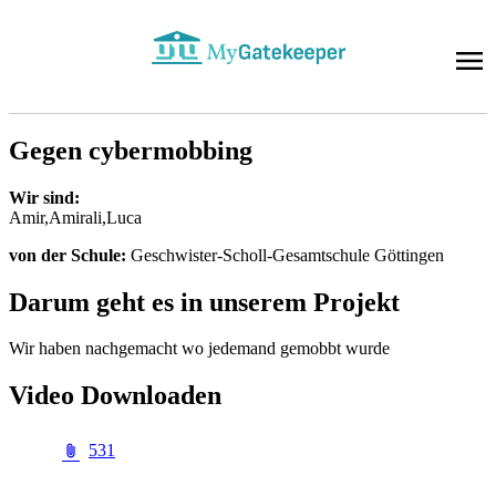
Ge­gen cy­ber­mob­bing
Wir sind:
Amir,Ami­ra­li,Luca
von der Schu­le:
Ge­schwis­ter-Scholl-Ge­samt­schu­le Göt­tin­gen
Dar­um geht es in un­se­rem Pro­jekt
Wir ha­ben nach­ge­macht wo je­de­mand ge­mobbt wur­de
Vi­deo Down­loa­den
531