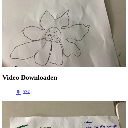
Vi­deo Down­loa­den
537