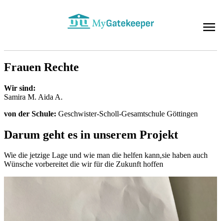
Frau­en Rech­te
Wir sind:
Sa­mi­ra M. Aida A.
von der Schu­le:
Ge­schwis­ter-Scholl-Ge­samt­schu­le Göt­tin­gen
Dar­um geht es in un­se­rem Pro­jekt
Wie die jet­zi­ge Lage und wie man die hel­fen kann,sie ha­ben auch
Wün­sche vor­be­rei­tet die wir für die Zu­kunft hof­fen