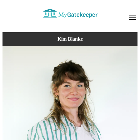
Kim Blan­ke