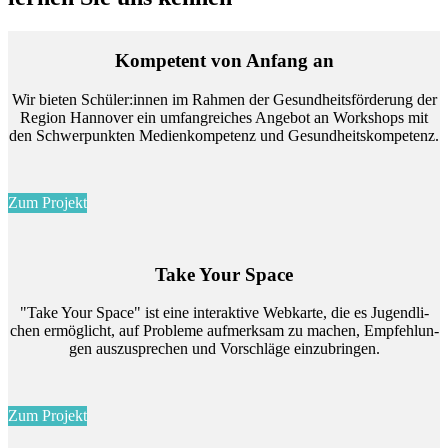
Kom­pe­tent von An­fang an
Wir bie­ten Schü­ler:in­nen im Rah­men der Ge­sund­heits­för­de­rung der
Re­gi­on Han­no­ver ein um­fang­rei­ches An­ge­bot an Work­shops mit
den Schwer­punk­ten Me­di­en­kom­pe­tenz und Ge­sund­heits­kom­pe­tenz.
Zum Projekt
Take Your Space
"Take Your Space" ist eine in­ter­ak­ti­ve Web­kar­te, die es Ju­gend­li­
chen er­mög­licht, auf Pro­ble­me auf­merk­sam zu ma­chen, Emp­feh­lun­
gen aus­zu­spre­chen und Vor­schlä­ge ein­zu­brin­gen.
Zum Projekt