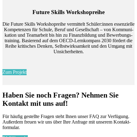
Fu­ture Skills Work­shop­rei­he
Die Fu­ture Skills Work­sho­prei­he ver­mit­telt Schü­ler:in­nen es­sen­zi­el­le
Kom­pe­ten­zen für Schu­le, Be­ruf und Ge­sell­schaft – von Kom­mu­ni­
ka­ti­on und Team­ar­beit bis hin zu Fi­nanz­bil­dung und Be­wer­bungs­
trai­ning. Ba­sie­rend auf dem OECD-Lern­kom­pass 2030 för­dert die
Rei­he kri­ti­sches Den­ken, Selbst­wirk­sam­keit und den Um­gang mit
Un­si­cher­hei­ten.
Zum Projekt
Ha­ben Sie noch Fra­gen? Neh­men Sie
Kon­takt mit uns auf!
Für häu­fig ge­stell­te Fra­gen steht Ih­nen un­ser FAQ zur Ver­fü­gung.
Au­ßer­dem freu­en wir uns über Ihre An­fra­ge mit un­se­rem Kon­takt­
for­mu­lar.