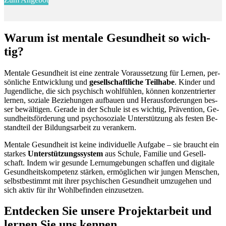
War­um ist men­ta­le Ge­sund­heit so wich­
tig?
Men­ta­le Ge­sund­heit ist eine zen­tra­le Vor­aus­set­zung für Ler­nen, per­
sön­li­che Ent­wick­lung und
ge­sell­schaft­li­che Teil­ha­be
. Kin­der und
Ju­gend­li­che, die sich psy­chisch wohl­füh­len, kön­nen kon­zen­trier­ter
ler­nen, so­zia­le Be­zie­hun­gen auf­bau­en und Her­aus­for­de­run­gen bes­
ser be­wäl­ti­gen. Ge­ra­de in der Schu­le ist es wich­tig, Prä­ven­ti­on, Ge­
sund­heits­för­de­rung und psy­cho­so­zia­le Un­ter­stüt­zung als fes­ten Be­
stand­teil der Bil­dungs­ar­beit zu ver­an­kern.
Men­ta­le Ge­sund­heit ist kei­ne in­di­vi­du­el­le Auf­ga­be – sie braucht ein
star­kes
Un­ter­stüt­zungs­sys­tem
aus Schu­le, Fa­mi­lie und Ge­sell­
schaft. In­dem wir ge­sun­de Lern­um­ge­bun­gen schaf­fen und di­gi­ta­le
Ge­sund­heits­kom­pe­tenz stär­ken, er­mög­li­chen wir jun­gen Men­schen,
selbst­be­stimmt mit ih­rer psy­chi­schen Ge­sund­heit um­zu­ge­hen und
sich ak­tiv für ihr Wohl­be­fin­den ein­zu­set­zen.
Ent­de­cken Sie un­se­re Pro­jekt­ar­beit und
ler­nen Sie uns ken­nen