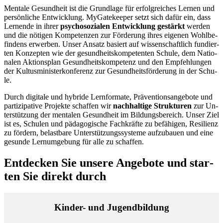
Men­ta­le Ge­sund­heit ist die Grund­la­ge für er­folg­rei­ches Ler­nen und
per­sön­li­che Ent­wick­lung. My­Ga­te­kee­per setzt sich da­für ein, dass
Ler­nen­de in ih­rer
psy­cho­so­zia­len Ent­wick­lung ge­stärkt
wer­den
und die nö­ti­gen Kom­pe­ten­zen zur För­de­rung ih­res ei­ge­nen Wohl­be­
fin­dens er­wer­ben. Un­ser An­satz ba­siert auf wis­sen­schaft­lich fun­dier­
ten Kon­zep­ten wie der ge­sund­heits­kom­pe­ten­ten Schu­le, dem Na­tio­
na­len Ak­ti­ons­plan Ge­sund­heits­kom­pe­tenz und den Emp­feh­lun­gen
der Kul­tus­mi­nis­ter­kon­fe­renz zur Ge­sund­heits­för­de­rung in der Schu­
le.
Durch di­gi­ta­le und hy­bri­de Lern­for­ma­te, Prä­ven­ti­ons­an­ge­bo­te und
par­ti­zi­pa­ti­ve Pro­jek­te schaf­fen wir
nach­hal­ti­ge Struk­tu­ren
zur Un­
ter­stüt­zung der men­ta­len Ge­sund­heit im Bil­dungs­be­reich. Un­ser Ziel
ist es, Schu­len und päd­ago­gi­sche Fach­kräf­te zu be­fä­hi­gen, Re­si­li­enz
zu för­dern, be­last­ba­re Un­ter­stüt­zungs­sys­te­me auf­zu­bau­en und eine
ge­sun­de Lern­um­ge­bung für alle zu schaf­fen.
Ent­de­cken Sie un­se­re An­ge­bo­te und star­
ten Sie di­rekt durch
Kin­der- und Ju­gend­bil­dung