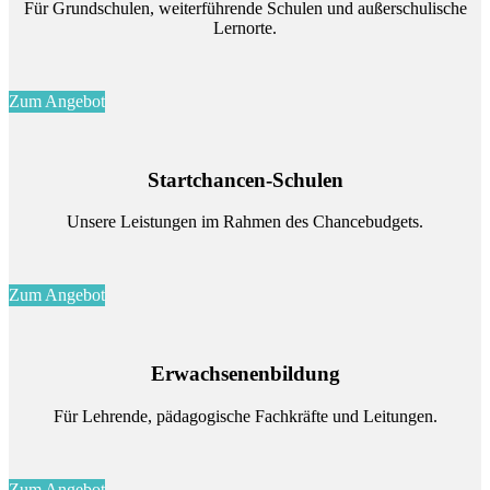
Für Grund­schu­len, wei­ter­füh­ren­de Schu­len und au­ßer­schu­li­sche
Lern­or­te.
Zum Angebot
Start­chan­cen-Schu­len
Un­se­re Leis­tun­gen im Rah­men des Chance­bud­gets.
Zum Angebot
Er­wach­se­nen­bil­dung
Für Leh­ren­de, päd­ago­gi­sche Fach­kräf­te und Lei­tun­gen.
Zum Angebot