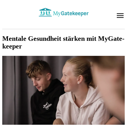
Men­ta­le Ge­sund­heit stär­ken mit My­Ga­te­
kee­per