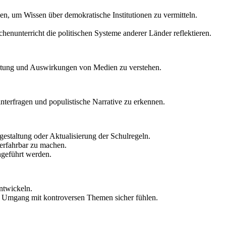
zen, um Wis­sen über de­mo­kra­ti­sche In­sti­tu­tio­nen zu ver­mit­teln.
n­un­ter­richt die po­li­ti­schen Sys­te­me an­de­rer Län­der re­flek­tie­ren.
u­tung und Aus­wir­kun­gen von Me­di­en zu ver­ste­hen.
n­ter­fra­gen und po­pu­lis­ti­sche Nar­ra­ti­ve zu er­ken­nen.
e­stal­tung oder Ak­tua­li­sie­rung der Schul­re­geln.
 er­fahr­bar zu ma­chen.
h­ge­führt wer­den.
nt­wi­ckeln.
im Um­gang mit kon­tro­ver­sen The­men si­cher füh­len.