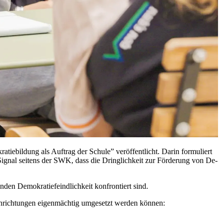
­tie­bil­dung als Auf­trag der Schu­le” ver­öf­fent­licht. Dar­in for­mu­liert
es Si­gnal sei­tens der SWK, dass die Dring­lich­keit zur För­de­rung von De­
 De­mo­kra­tie­feind­lich­keit kon­fron­tiert sind.
rich­tun­gen ei­gen­mäch­tig um­ge­setzt wer­den kön­nen: