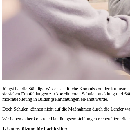
Jüngst hat die Stän­di­ge Wis­sen­schaft­li­che Kom­mis­si­on der Kul­tus­mi­ni
sie sie­ben Emp­feh­lun­gen zur ko­or­di­nier­ten Schul­ent­wick­lung und St
mo­kra­tie­bil­dung in Bil­dungs­ein­rich­tun­gen er­kannt wur­de.
Doch Schu­len kön­nen nicht auf die Maß­nah­men durch die Län­der war­ten,
Wir ha­ben da­her kon­kre­te Hand­lungs­emp­feh­lun­gen re­cher­chiert, di
1. Un­ter­stüt­zung für Fach­kräf­te: