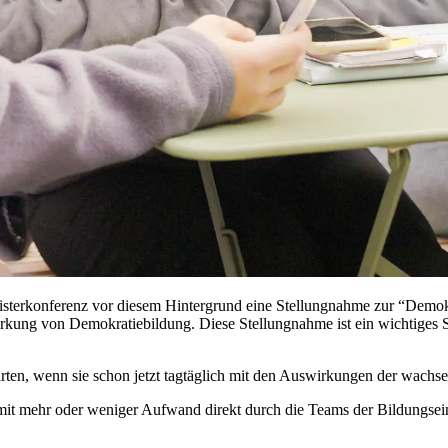
s­ter­kon­fe­renz vor die­sem Hin­ter­grund eine Stel­lung­nah­me zur “De­mo­kra
är­kung von De­mo­kra­tie­bil­dung. Die­se Stel­lung­nah­me ist ein wich­ti­g
 wenn sie schon jetzt tag­täg­lich mit den Aus­wir­kun­gen der wach­sen­den
e mit mehr oder we­ni­ger Auf­wand di­rekt durch die Teams der Bil­dungs­ein­