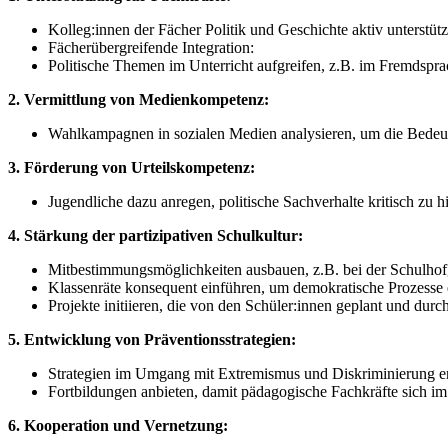
Kol­leg:in­nen der Fä­cher Po­li­tik und Ge­schich­te ak­tiv un­ter­stüt­
Fä­cher­über­grei­fen­de In­te­gra­ti­on:
Po­li­ti­sche The­men im Un­ter­richt auf­grei­fen, z.B. im Fremd­spra­che
2. Ver­mitt­lung von Me­di­en­kom­pe­tenz:
Wahl­kam­pa­gnen in so­zia­len Me­di­en ana­ly­sie­ren, um die Be­de
3. För­de­rung von Ur­teils­kom­pe­tenz:
Ju­gend­li­che dazu an­re­gen, po­li­ti­sche Sach­ver­hal­te kri­tisch zu hi
4. Stär­kung der par­ti­zi­pa­ti­ven Schul­kul­tur:
Mit­be­stim­mungs­mög­lich­kei­ten aus­bau­en, z.B. bei der Schul­hof­g
Klas­sen­rä­te kon­se­quent ein­füh­ren, um de­mo­kra­ti­sche Pro­zes­se
Pro­jek­te in­iti­ie­ren, die von den Schü­ler:in­nen ge­plant und durc
5. Ent­wick­lung von Prä­ven­ti­ons­stra­te­gien:
Stra­te­gien im Um­gang mit Ex­tre­mis­mus und Dis­kri­mi­nie­rung e
Fort­bil­dun­gen an­bie­ten, da­mit päd­ago­gi­sche Fach­kräf­te sich 
6. Ko­ope­ra­ti­on und Ver­net­zung: