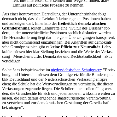
ren, ihre In­ter­es­sen zu er­ken­nen und Wege zu fin­den, ak­tiv
Ein­fluss auf po­li­ti­sche Pro­zes­se zu neh­men.
Aus ei­ner kon­tro­ver­sen Dar­stel­lung der Un­ter­richts­in­hal­te folgt
dem­nach nicht, dass die Lehr­kraft kei­ne ei­ge­nen Po­si­tio­nen ha­ben
und auf­zei­gen darf. In­ner­halb der
frei­heit­lich-de­mo­kra­ti­schen
Grund­ord­nung
soll­ten Lehr­kräf­te eine "Kul­tur des Dis­sens" för­
dern, in der un­ter­schied­li­che Po­si­tio­nen sach­lich dis­ku­tiert wer­den.
Die Her­aus­for­de­rung liegt dar­in, ei­ge­ne Über­zeu­gun­gen trans­pa­rent,
aber nicht do­mi­nie­rend ein­zu­brin­gen. Bei An­grif­fen auf de­mo­kra­ti­
sche Grund­prin­zi­pi­en gibt es
kei­ne Pflicht zur Neu­tra­li­tät
. Lehr­
kräf­te müs­sen hier klar Stel­lung be­zie­hen und die Wer­te der Ver­fas­
sung - Men­schen­wür­de, De­mo­kra­tie und Rechts­staat­lich­keit - ak­tiv
ver­tei­di­gen.
So heißt es bei­spiels­wei­se im
nie­der­säch­si­schen Schul­ge­setz
: "Er­zie­
hung und Un­ter­richt müs­sen dem Grund­ge­setz für die Bun­des­re­pu­
blik Deutsch­land und der Nie­der­säch­si­schen Ver­fas­sung ent­spre­
chen; die Schu­le hat die Wert­vor­stel­lun­gen zu ver­mit­teln, die die­sen
Ver­fas­sun­gen zu­grun­de lie­gen. Die Schü­ler:in­nen sol­len fä­hig wer­
den, die Grund­rech­te für sich und je­den an­de­ren wirk­sam wer­den zu
las­sen, die sich dar­aus er­ge­ben­de staats­bür­ger­li­che Ver­ant­wor­tung
zu ver­ste­hen und zur de­mo­kra­ti­schen Ge­stal­tung der Ge­sell­schaft
bei­zu­tra­gen".