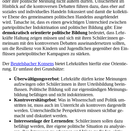
oder ihre po­li­ti­sche Mei­nung nicht äu­ßern dür­fen. Un­si­cher­heit im
Hin­blick auf die kon­tro­ver­sen De­bat­ten füh­ren dazu, dass eher auf
so­zia­les und in­di­vi­du­el­les Han­deln fo­kus­siert und da­mit die kol­lek­ti­
ve Ebe­ne des ge­mein­sa­men po­li­ti­schen Han­delns aus­ge­blen­det
wird. Tat­sa­che ist, dass es ei­nen ge­wich­ti­gen Un­ter­schied zwi­schen
par­tei­po­li­ti­scher In­dok­tri­na­ti­on und po­li­ti­scher Bil­dung gibt: Eine
de­mo­kra­tisch ori­en­tier­te po­li­ti­sche Bil­dung
be­deu­tet, dass Lehr­
kräf­te Hal­tung zei­gen müs­sen und sich mit ih­ren Schü­ler:in­nen ge­
mein­sam mit den kon­tro­ver­sen De­bat­ten aus­ein­an­der­set­zen soll­ten,
um die Re­si­li­enz von Kin­dern und Ju­gend­li­chen ge­gen­über den Ein­
flüs­sen par­tei­po­li­ti­scher Kam­pa­gnen zu stär­ken.
Der
Beu­tels­ba­cher Kon­sens
bie­tet Lehr­kräf­ten hier­für eine Ori­en­tie­
rung. Er um­fasst drei Grund­sät­ze:
Über­wäl­ti­gungs­ver­bot
: Lehr­kräf­te dür­fen kei­ne Mei­nun­gen
auf­zwin­gen oder Schü­ler:in­nen in ih­rer Ur­teils­bil­dung be­ein­
flus­sen. Po­li­ti­sche Bil­dung soll zur ei­gen­stän­di­gen Mei­nungs­
bil­dung be­fä­hi­gen und nicht in­dok­tri­nie­ren.
Kon­tro­ver­si­täts­ge­bot
: Was in Wis­sen­schaft und Po­li­tik um­
strit­ten ist, muss auch im Un­ter­richt als kon­tro­vers dar­ge­stellt
wer­den. Un­ter­schied­li­che Per­spek­ti­ven müs­sen sicht­bar ge­
macht und dis­ku­tiert wer­den.
In­ter­es­sen­la­ge der Ler­nen­den
: Schü­ler:in­nen sol­len dazu
be­fä­higt wer­den, ihre ei­ge­ne po­li­ti­sche Si­tua­ti­on zu ana­ly­sie­