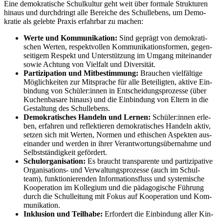
Eine de­mo­kra­ti­sche Schul­kul­tur geht weit über for­ma­le Struk­tu­ren
hin­aus und durch­dringt alle Be­rei­che des Schul­le­bens, um De­mo­
kra­tie als ge­leb­te Pra­xis er­fahr­bar zu ma­chen:
Wer­te und Kom­mu­ni­ka­ti­on:
Sind ge­prägt von de­mo­kra­ti­
schen Wer­ten, re­spekt­vol­len Kom­mu­ni­ka­ti­ons­for­men, ge­gen­
sei­ti­gem Re­spekt und Un­ter­stüt­zung im Um­gang mit­ein­an­der
so­wie Ach­tung von Viel­falt und Di­ver­si­tät.
Par­ti­zi­pa­ti­on und Mit­be­stim­mung:
Brau­chen viel­fäl­ti­ge
Mög­lich­kei­ten zur Mit­spra­che für alle Be­tei­lig­ten, ak­ti­ve Ein­
bin­dung von Schü­ler:in­nen in Ent­schei­dungs­pro­zes­se (über
Ku­chen­ba­sa­re hin­aus) und die Ein­bin­dung von El­tern in die
Ge­stal­tung des Schul­le­bens.
De­mo­kra­ti­sches Han­deln und Ler­nen:
Schü­ler:in­nen er­le­
ben, er­fah­ren und re­flek­tie­ren de­mo­kra­ti­sches Han­deln ak­tiv,
set­zen sich mit Wer­ten, Nor­men und ethi­schen Aspek­ten aus­
ein­an­der und wer­den in ih­rer Ver­ant­wor­tungs­über­nah­me und
Selbst­stän­dig­keit ge­för­dert.
Schul­or­ga­ni­sa­ti­on:
Es braucht trans­pa­ren­te und par­ti­zi­pa­ti­ve
Or­ga­ni­sa­ti­ons- und Ver­wal­tungs­pro­zes­se (auch im Schul­
team), funk­tio­nie­ren­den In­for­ma­ti­ons­fluss und sys­te­mi­sche
Ko­ope­ra­ti­on im Kol­le­gi­um und die päd­ago­gi­sche Füh­rung
durch die Schul­lei­tung mit Fo­kus auf Ko­ope­ra­ti­on und Kom­
mu­ni­ka­ti­on.
In­klu­si­on und Teil­ha­be:
Er­for­dert die Ein­bin­dung al­ler Kin­