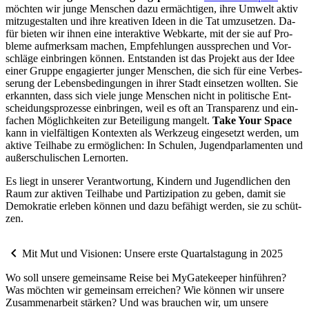
möch­ten wir jun­ge Men­schen dazu er­mäch­ti­gen, ihre Um­welt ak­tiv
mit­zu­ge­stal­ten und ihre krea­ti­ven Ide­en in die Tat um­zu­set­zen. Da­
für bie­ten wir ih­nen eine in­ter­ak­ti­ve Web­kar­te, mit der sie auf Pro­
ble­me auf­merk­sam ma­chen, Emp­feh­lun­gen aus­spre­chen und Vor­
schlä­ge ein­brin­gen kön­nen. Ent­stan­den ist das Pro­jekt aus der Idee
ei­ner Grup­pe en­ga­gier­ter jun­ger Men­schen, die sich für eine Ver­bes­
se­rung der Le­bens­be­din­gun­gen in ih­rer Stadt ein­set­zen woll­ten. Sie
er­kann­ten, dass sich vie­le jun­ge Men­schen nicht in po­li­ti­sche Ent­
schei­dungs­pro­zes­se ein­brin­gen, weil es oft an Trans­pa­renz und ein­
fa­chen Mög­lich­kei­ten zur Be­tei­li­gung man­gelt.
Take Your Space
kann in viel­fäl­ti­gen Kon­tex­ten als Werk­zeug ein­ge­setzt wer­den, um
ak­ti­ve Teil­ha­be zu er­mög­li­chen: In Schu­len, Ju­gend­par­la­men­ten und
au­ßer­schu­li­schen Lern­or­ten.
Es liegt in un­se­rer Ver­ant­wor­tung, Kin­dern und Ju­gend­li­chen den
Raum zur ak­ti­ven Teil­ha­be und Par­ti­zi­pa­ti­on zu ge­ben, da­mit sie
De­mo­kra­tie er­le­ben kön­nen und dazu be­fä­higt wer­den, sie zu schüt­
zen.
chevron_left
Mit Mut und Visionen: Unsere erste Quartalstagung in 2025
Wo soll unsere gemeinsame Reise bei MyGatekeeper hinführen?
Was möchten wir gemeinsam erreichen? Wie können wir unsere
Zusammenarbeit stärken? Und was brauchen wir, um unsere