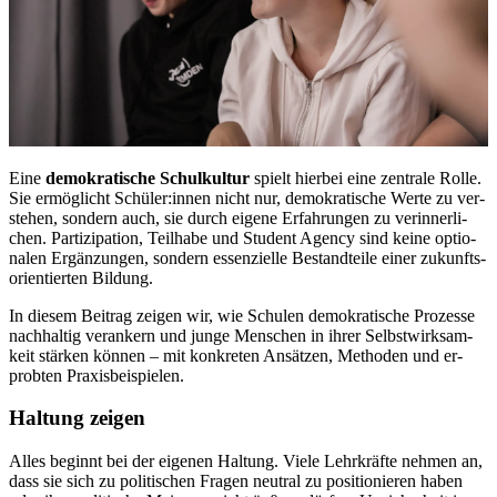
Eine
de­mo­kra­ti­sche Schul­kul­tur
spielt hier­bei eine zen­tra­le Rol­le.
Sie er­mög­licht Schü­ler:in­nen nicht nur, de­mo­kra­ti­sche Wer­te zu ver­
ste­hen, son­dern auch, sie durch ei­ge­ne Er­fah­run­gen zu ver­in­ner­li­
chen. Par­ti­zi­pa­ti­on, Teil­ha­be und Stu­dent Agen­cy sind kei­ne op­tio­
na­len Er­gän­zun­gen, son­dern es­sen­zi­el­le Be­stand­tei­le ei­ner zu­kunfts­
ori­en­tier­ten Bil­dung.
In die­sem Bei­trag zei­gen wir, wie Schu­len de­mo­kra­ti­sche Pro­zes­se
nach­hal­tig ver­an­kern und jun­ge Men­schen in ih­rer Selbst­wirk­sam­
keit stär­ken kön­nen – mit kon­kre­ten An­sät­zen, Me­tho­den und er­
prob­ten Pra­xis­bei­spie­len.
Hal­tung zei­gen
Al­les be­ginnt bei der ei­ge­nen Hal­tung. Vie­le Lehr­kräf­te neh­men an,
dass sie sich zu po­li­ti­schen Fra­gen neu­tral zu po­si­tio­nie­ren ha­ben