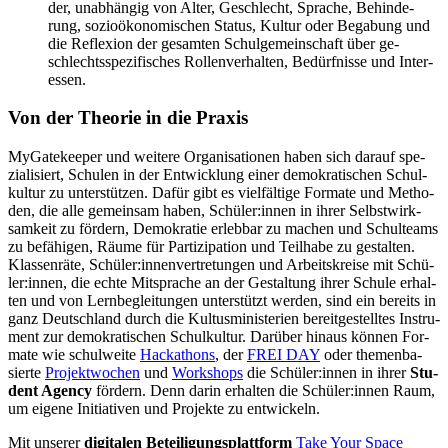
der, un­ab­hän­gig von Al­ter, Ge­schlecht, Spra­che, Be­hin­de­
rung, so­zio­öko­no­mi­schen Sta­tus, Kul­tur oder Be­ga­bung und
die Re­fle­xi­on der ge­sam­ten Schul­ge­mein­schaft über ge­
schlechts­spe­zi­fi­sches Rol­len­ver­hal­ten, Be­dürf­nis­se und In­ter­
es­sen.
Von der Theo­rie in die Pra­xis
My­Ga­te­kee­per und wei­te­re Or­ga­ni­sa­tio­nen ha­ben sich dar­auf spe­
zia­li­siert, Schu­len in der Ent­wick­lung ei­ner de­mo­kra­ti­schen Schul­
kul­tur zu un­ter­stüt­zen. Da­für gibt es viel­fäl­ti­ge For­ma­te und Me­tho­
den, die alle ge­mein­sam ha­ben, Schü­ler:in­nen in ih­rer Selbst­wirk­
sam­keit zu för­dern, De­mo­kra­tie er­leb­bar zu ma­chen und Schul­teams
zu be­fä­hi­gen, Räu­me für Par­ti­zi­pa­ti­on und Teil­ha­be zu ge­stal­ten.
Klas­sen­rä­te, Schü­ler:in­nen­ver­tre­tun­gen und Ar­beits­krei­se mit Schü­
ler:in­nen, die ech­te Mit­spra­che an der Ge­stal­tung ih­rer Schu­le er­hal­
ten und von Lern­be­glei­tun­gen un­ter­stützt wer­den, sind ein be­reits in
ganz Deutsch­land durch die Kul­tus­mi­nis­te­ri­en be­reit­ge­stell­tes In­stru­
ment zur de­mo­kra­ti­schen Schul­kul­tur. Dar­über hin­aus kön­nen For­
ma­te wie schul­wei­te
Hack­a­thons
, der
FREI DAY
oder the­men­ba­
sier­te
Pro­jekt­wo­chen
und
Work­shops
die Schü­ler:in­nen in ih­rer
Stu­
dent Agen­cy
för­dern. Denn dar­in er­hal­ten die Schü­ler:in­nen Raum,
um ei­ge­ne In­itia­ti­ven und Pro­jek­te zu ent­wi­ckeln.
Mit un­se­rer
di­gi­ta­len Be­tei­li­gungs­platt­form
Take Your Space